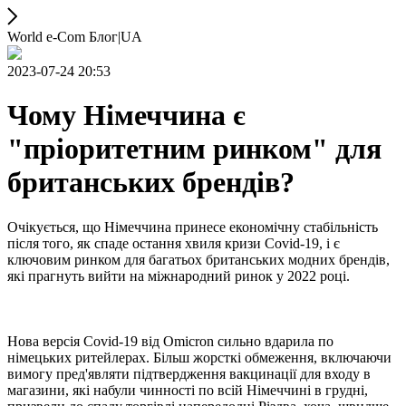
World e-Com Блог|UA
2023-07-24 20:53
Чому Німеччина є
"пріоритетним ринком" для
британських брендів?
Очікується, що Німеччина принесе економічну стабільність
після того, як спаде остання хвиля кризи Covid-19, і є
ключовим ринком для багатьох британських модних брендів,
які прагнуть вийти на міжнародний ринок у 2022 році.
Нова версія Covid-19 від Omicron сильно вдарила по
німецьких ритейлерах. Більш жорсткі обмеження, включаючи
вимогу пред'являти підтвердження вакцинації для входу в
магазини, які набули чинності по всій Німеччині в грудні,