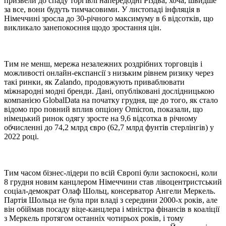
призвели до спаду торгівлі напередодні Різдва, хоча, швидше
за все, вони будуть тимчасовими. У листопаді інфляція в
Німеччині зросла до 30-річного максимуму в 6 відсотків, що
викликало занепокоєння щодо зростання цін.
Тим не менш, мережа незалежних роздрібних торговців і
можливості онлайн-експансії з низьким рівнем ризику через
такі ринки, як Zalando, продовжують приваблювати
міжнародні модні бренди. Дані, опубліковані дослідницькою
компанією GlobalData на початку грудня, ще до того, як стало
відомо про повний вплив опціону Omicron, показали, що
німецький ринок одягу зросте на 9,6 відсотка в річному
обчисленні до 74,2 млрд євро (62,7 млрд фунтів стерлінгів) у
2022 році.
Тим часом бізнес-лідери по всій Європі були заспокоєні, коли
8 грудня новим канцлером Німеччини став лівоцентристський
соціал-демократ Олаф Шольц, консерватор Ангели Меркель.
Партія Шольца не була при владі з середини 2000-х років, але
він обіймав посаду віце-канцлера і міністра фінансів в коаліції
з Меркель протягом останніх чотирьох років, і тому