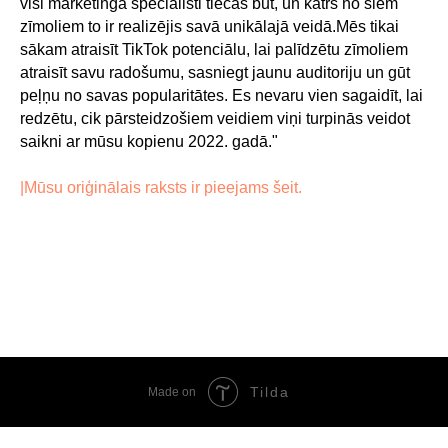
visi mārketinga speciālisti tiecas būt, un katrs no šiem
zīmoliem to ir realizējis savā unikālajā veidā.Mēs tikai
sākam atraisīt TikTok potenciālu, lai palīdzētu zīmoliem
atraisīt savu radošumu, sasniegt jaunu auditoriju un gūt
peļņu no savas popularitātes. Es nevaru vien sagaidīt, lai
redzētu, cik pārsteidzošiem veidiem viņi turpinās veidot
saikni ar mūsu kopienu 2022. gadā."
|Mūsu oriģinālais raksts ir pieejams šeit.
Tilda
Made on