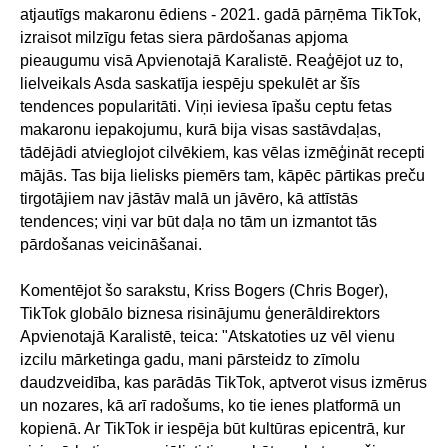
atjautīgs makaronu ēdiens - 2021. gadā pārņēma TikTok,
izraisot milzīgu fetas siera pārdošanas apjoma
pieaugumu visā Apvienotajā Karalistē. Reaģējot uz to,
lielveikals Asda saskatīja iespēju spekulēt ar šīs
tendences popularitāti. Viņi ieviesa īpašu ceptu fetas
makaronu iepakojumu, kurā bija visas sastāvdaļas,
tādējādi atvieglojot cilvēkiem, kas vēlas izmēģināt recepti
mājās. Tas bija lielisks piemērs tam, kāpēc pārtikas preču
tirgotājiem nav jāstāv malā un jāvēro, kā attīstās
tendences; viņi var būt daļa no tām un izmantot tās
pārdošanas veicināšanai.
Komentējot šo sarakstu, Kriss Bogers (Chris Boger),
TikTok globālo biznesa risinājumu ģenerāldirektors
Apvienotajā Karalistē, teica: "Atskatoties uz vēl vienu
izcilu mārketinga gadu, mani pārsteidz to zīmolu
daudzveidība, kas parādās TikTok, aptverot visus izmērus
un nozares, kā arī radošums, ko tie ienes platformā un
kopienā. Ar TikTok ir iespēja būt kultūras epicentrā, kur