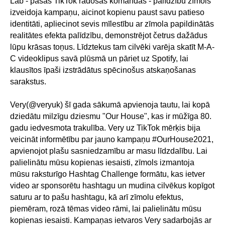
Lab - pašas TikTok radošās komandas - palīdzību zīmols
izveidoja kampaņu, aicinot kopienu paust savu patieso
identitāti, apliecinot sevis mīlestību ar zīmola papildinātās
realitātes efekta palīdzību, demonstrējot četrus dažādus
lūpu krāsas toņus. Līdztekus tam cilvēki varēja skatīt M-A-
C videoklipus savā plūsmā un pāriet uz Spotify, lai
klausītos īpaši izstrādātus spēcinošus atskaņošanas
sarakstus.
Very(@veryuk) šī gada sākumā apvienoja tautu, lai kopā
dziedātu milzīgu dziesmu "Our House", kas ir mūžīga 80.
gadu iedvesmota trakulība. Very uz TikTok mērķis bija
veicināt informētību par jauno kampaņu #OurHouse2021,
apvienojot plašu sasniedzamību ar masu līdzdalību. Lai
palielinātu mūsu kopienas iesaisti, zīmols izmantoja
mūsu raksturīgo Hashtag Challenge formātu, kas ietver
video ar sponsorētu hashtagu un mudina cilvēkus kopīgot
saturu ar to pašu hashtagu, kā arī zīmolu efektus,
piemēram, rozā tēmas video rāmi, lai palielinātu mūsu
kopienas iesaisti. Kampaņas ietvaros Very sadarbojās ar