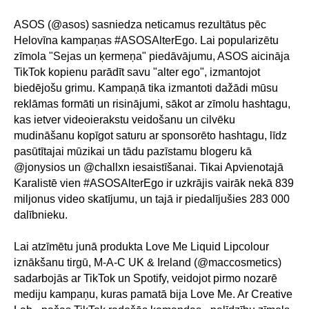
ASOS (@asos) sasniedza neticamus rezultātus pēc
Helovīna kampaņas #ASOSAlterEgo. Lai popularizētu
zīmola "Sejas un ķermeņa" piedāvājumu, ASOS aicināja
TikTok kopienu parādīt savu "alter ego", izmantojot
biedējošu grimu. Kampaņā tika izmantoti dažādi mūsu
reklāmas formāti un risinājumi, sākot ar zīmolu hashtagu,
kas ietver videoierakstu veidošanu un cilvēku
mudināšanu kopīgot saturu ar sponsorēto hashtagu, līdz
pasūtītajai mūzikai un tādu pazīstamu blogeru kā
@jonysios un @challxn iesaistīšanai. Tikai Apvienotajā
Karalistē vien #ASOSAlterEgo ir uzkrājis vairāk nekā 839
miljonus video skatījumu, un tajā ir piedalījušies 283 000
dalībnieku.
Lai atzīmētu junā produkta Love Me Liquid Lipcolour
iznākšanu tirgū, M-A-C UK & Ireland (@maccosmetics)
sadarbojās ar TikTok un Spotify, veidojot pirmo nozarē
mediju kampaņu, kuras pamatā bija Love Me. Ar Creative