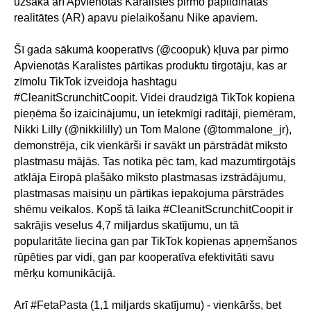
uzsāka arī Apvienotās Karalistes pirmo papildinātās
realitātes (AR) apavu pielaikošanu Nike apaviem.
Šī gada sākumā kooperatīvs (@coopuk) kļuva par pirmo
Apvienotās Karalistes pārtikas produktu tirgotāju, kas ar
zīmolu TikTok izveidoja hashtagu
#CleanitScrunchitCoopit. Videi draudzīgā TikTok kopiena
pieņēma šo izaicinājumu, un ietekmīgi radītāji, piemēram,
Nikki Lilly (@nikkililly) un Tom Malone (@tommalone_jr),
demonstrēja, cik vienkārši ir savākt un pārstrādāt mīksto
plastmasu mājās. Tas notika pēc tam, kad mazumtirgotājs
atklāja Eiropā plašāko mīksto plastmasas izstrādājumu,
plastmasas maisiņu un pārtikas iepakojuma pārstrādes
shēmu veikalos. Kopš tā laika #CleanitScrunchitCoopit ir
sakrājis veselus 4,7 miljardus skatījumu, un tā
popularitāte liecina gan par TikTok kopienas apņemšanos
rūpēties par vidi, gan par kooperatīva efektivitāti savu
mērķu komunikācijā.
Arī #FetaPasta (1,1 miljards skatījumu) - vienkāršs, bet