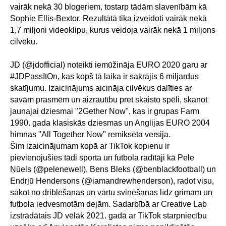
vairāk nekā 30 blogeriem, tostarp tādām slavenībām kā
Sophie Ellis-Bextor. Rezultātā tika izveidoti vairāk nekā
1,7 miljoni videoklipu, kurus veidoja vairāk nekā 1 miljons
cilvēku.
JD (@jdofficial) noteikti iemūžināja EURO 2020 garu ar
#JDPassItOn, kas kopš tā laika ir sakrājis 6 miljardus
skatījumu. Izaicinājums aicināja cilvēkus dalīties ar
savām prasmēm un aizrautību pret skaisto spēli, skanot
jaunajai dziesmai "2Gether Now", kas ir grupas Farm
1990. gada klasiskās dziesmas un Anglijas EURO 2004
himnas "All Together Now" remiksēta versija.
Šim izaicinājumam kopā ar TikTok kopienu ir
pievienojušies tādi sporta un futbola radītāji kā Pele
Ņūels (@pelenewell), Bens Bleks (@benblackfootball) un
Endrjū Hendersons (@iamandrewhenderson), radot visu,
sākot no driblēšanas un vārtu svinēšanas līdz grimam un
futbola iedvesmotām dejām. Sadarbībā ar Creative Lab
izstrādātais JD vēlāk 2021. gadā ar TikTok starpniecību