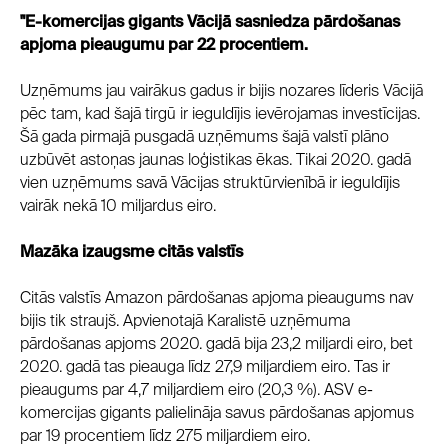
"E-komercijas gigants Vācijā sasniedza pārdošanas
apjoma pieaugumu par 22 procentiem.
Uzņēmums jau vairākus gadus ir bijis nozares līderis Vācijā
pēc tam, kad šajā tirgū ir ieguldījis ievērojamas investīcijas.
Šā gada pirmajā pusgadā uzņēmums šajā valstī plāno
uzbūvēt astoņas jaunas loģistikas ēkas. Tikai 2020. gadā
vien uzņēmums savā Vācijas struktūrvienībā ir ieguldījis
vairāk nekā 10 miljardus eiro.
Mazāka izaugsme citās valstīs
Citās valstīs Amazon pārdošanas apjoma pieaugums nav
bijis tik straujš. Apvienotajā Karalistē uzņēmuma
pārdošanas apjoms 2020. gadā bija 23,2 miljardi eiro, bet
2020. gadā tas pieauga līdz 27,9 miljardiem eiro. Tas ir
pieaugums par 4,7 miljardiem eiro (20,3 %). ASV e-
komercijas gigants palielināja savus pārdošanas apjomus
par 19 procentiem līdz 275 miljardiem eiro.