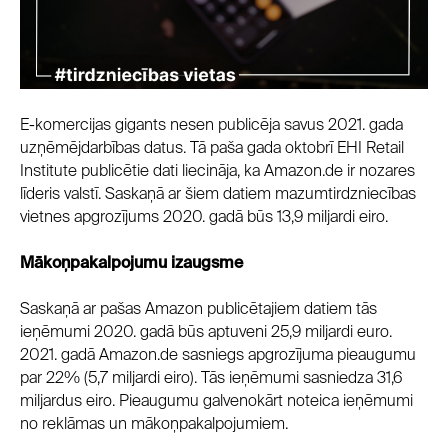
E-komercijas gigants nesen publicēja savus 2021. gada
uzņēmējdarbības datus. Tā paša gada oktobrī EHI Retail
Institute publicētie dati liecināja, ka Amazon.de ir nozares
līderis valstī. Saskaņā ar šiem datiem mazumtirdzniecības
vietnes apgrozījums 2020. gadā būs 13,9 miljardi eiro.
Mākoņpakalpojumu izaugsme
Saskaņā ar pašas Amazon publicētajiem datiem tās
ieņēmumi 2020. gadā būs aptuveni 25,9 miljardi euro.
2021. gadā Amazon.de sasniegs apgrozījuma pieaugumu
par 22% (5,7 miljardi eiro). Tās ieņēmumi sasniedza 31,6
miljardus eiro. Pieaugumu galvenokārt noteica ieņēmumi
no reklāmas un mākoņpakalpojumiem.